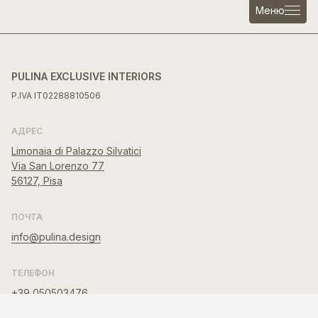
Меню
PULINA EXCLUSIVE INTERIORS
P.IVA IT02288810506
АДРЕС
Limonaia di Palazzo Silvatici
Via San Lorenzo 77
56127, Pisa
ПОЧТА
info@pulina.design
ТЕЛЕФОН
+39 050503476