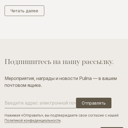
Читать далее
лавная
Подпишитесь
на
нашу
рассылку.
Профиль компании
МОРЕ
Студия и люди
[ ЯХТЫ ]
Почему выбирают нас
ЗЕМЛЯ
Компетенции
[ ДОМА И ОТЕЛИ ]
Люди
НЕБО
роекты
Мероприятия, награды и новости Pulina — в вашем
[ ЭТАЛОН РОСКОШНОГО ПЕРЕДВИЖЕНИЯ ]
Награды
ОГОНЬ
кологичная роскошь
почтовом ящике.
[ ДИЗАЙН ИЗДЕЛИЙ ]
урнал
онтакты
Отправлять
N
Нажимая «Отправить», вы подтверждаете свое согласие с нашей
Политикой конфиденциальности
.