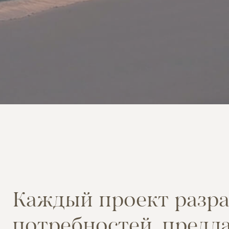
К
а
ж
д
ы
й
п
р
о
е
к
т
р
а
з
р
п
о
т
р
е
б
н
о
с
т
е
й
,
п
р
е
д
л