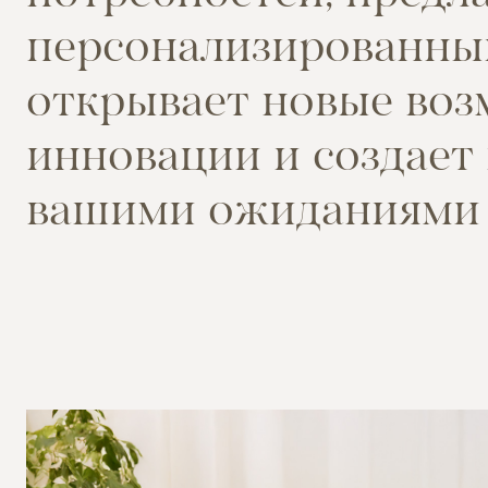
п
е
р
с
о
н
а
л
и
з
и
р
о
в
а
н
н
ы
о
т
к
р
ы
в
а
е
т
н
о
в
ы
е
в
о
з
и
н
н
о
в
а
ц
и
и
и
с
о
з
д
а
е
т
в
а
ш
и
м
и
о
ж
и
д
а
н
и
я
м
и