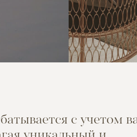
а
б
а
т
ы
в
а
е
т
с
я
с
у
ч
е
т
о
м
в
а
г
а
я
у
н
и
к
а
л
ь
н
ы
й
и