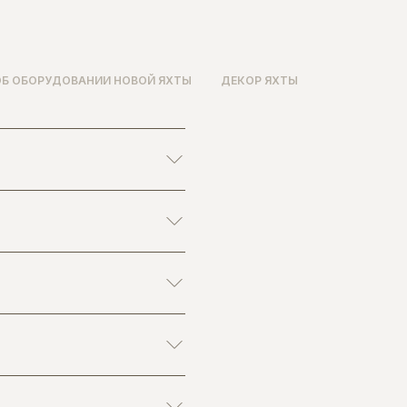
ОБ ОБОРУДОВАНИИ НОВОЙ ЯХТЫ
ДЕКОР ЯХТЫ
ючевыми участниками
ть и понять ваш стиль,
льные требования.
ы формируем
анные с точки зрения
и.
айнерских решений в духе
скоши, мы используем
ия и интерактивные