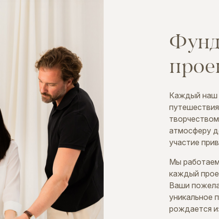
Фунд
прое
Каждый наш 
путешествия
творчеством
атмосферу до
участие прив
Мы работаем
каждый прое
Ваши пожела
уникальное 
рождается и