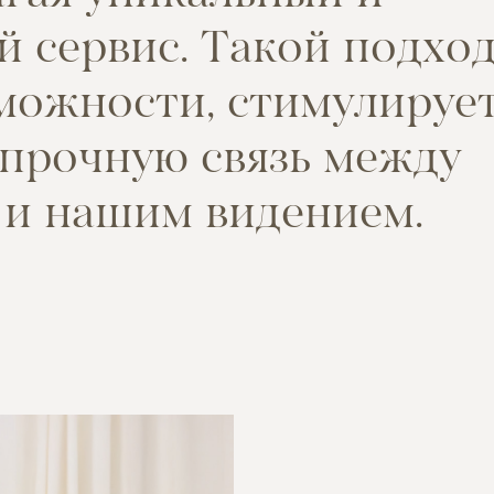
й
с
е
р
в
и
с
.
Т
а
к
о
й
п
о
д
х
о
м
о
ж
н
о
с
т
и
,
с
т
и
м
у
л
и
р
у
е
п
р
о
ч
н
у
ю
с
в
я
з
ь
м
е
ж
д
у
и
н
а
ш
и
м
в
и
д
е
н
и
е
м
.