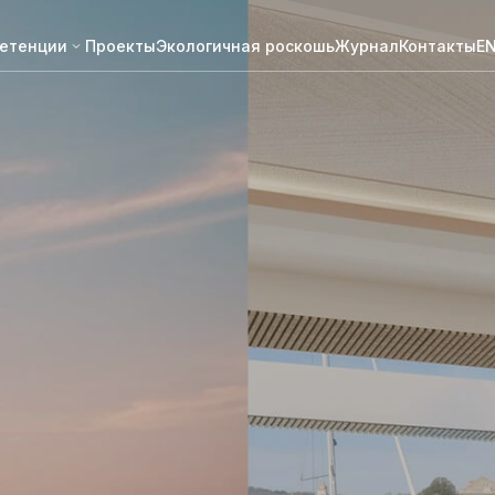
етенции
Проекты
Экологичная роскошь
Журнал
Контакты
E