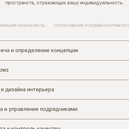
пространств, отражающих вашу индивидуальность.
НИЗАЦИЯ САЛОНА ЯХТЫ
СОГЛАСОВАНИЕ УСЛОВИЙ КОНТРАКТА 
еча и определение концепции
лиз
Мы проводим серию встреч с вами и кл
команды проекта, чтобы детально обсуди
эстетические предпочтения и функциона
 и дизайна интерьера
На этапе комплексного планирования м
пространственные решения, оптимизиров
роскоши, функциональности и эргономик
а и управление подрядчиками
Для создания персонализированных диз
европейской и итальянской традиции ро
цифровые визуализации, доски настроен
а и контроль качества