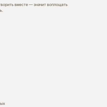
творить вместе — значит воплощать
ь.
ных