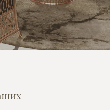
а
ш
и
х