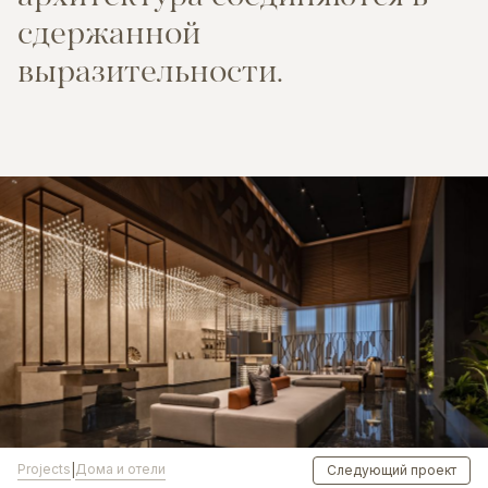
с
д
е
р
ж
а
н
н
о
й
в
ы
р
а
з
и
т
е
л
ь
н
о
с
т
и
.
Projects
Дома и отели
|
Следующий проект