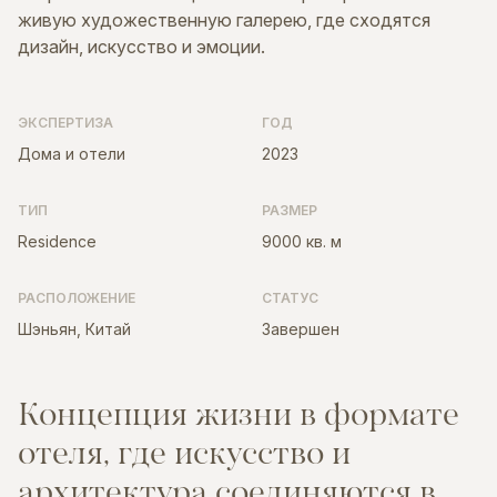
живую художественную галерею, где сходятся
дизайн, искусство и эмоции.
ЭКСПЕРТИЗА
ГОД
Дома и отели
2023
ТИП
РАЗМЕР
Residence
9000 кв. м
РАСПОЛОЖЕНИЕ
СТАТУС
Шэньян, Китай
Завершен
К
о
н
ц
е
п
ц
и
я
ж
и
з
н
и
в
ф
о
р
м
а
т
е
о
т
е
л
я
,
г
д
е
и
с
к
у
с
с
т
в
о
и
а
р
х
и
т
е
к
т
у
р
а
с
о
е
д
и
н
я
ю
т
с
я
в