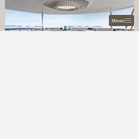
Меню
Обширные объемы ROMEO 55 открыли пространство для
творческих решений и одновременно поставили перед
проектом серьезные технические задачи. Высота
интерьеров потребовала тщательного соблюдения
пропорций, особенно на главной палубе и палубе
владельца. Яхта оснащена полностью интегрированной
системой «умный дом», которая позволяет гостям
персонализировать свет, звук, климат и степень
приватности.