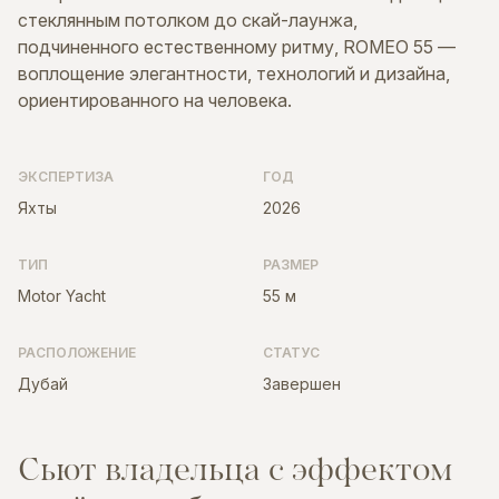
стеклянным потолком до скай-лаунжа,
подчиненного естественному ритму, ROMEO 55 —
воплощение элегантности, технологий и дизайна,
ориентированного на человека.
ЭКСПЕРТИЗА
ГОД
Яхты
2026
ТИП
РАЗМЕР
Motor Yacht
55 м
РАСПОЛОЖЕНИЕ
СТАТУС
Дубай
Завершен
С
ь
ю
т
в
л
а
д
е
л
ь
ц
а
с
э
ф
ф
е
к
т
о
м