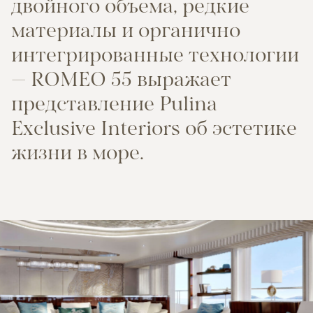
д
в
о
й
н
о
г
о
о
б
ъ
е
м
а
,
р
е
д
к
и
е
м
а
т
е
р
и
а
л
ы
и
о
р
г
а
н
и
ч
н
о
и
н
т
е
г
р
и
р
о
в
а
н
н
ы
е
т
е
х
н
о
л
о
г
и
и
—
R
O
M
E
O
5
5
в
ы
р
а
ж
а
е
т
п
р
е
д
с
т
а
в
л
е
н
и
е
P
u
l
i
n
a
E
x
c
l
u
s
i
v
e
I
n
t
e
r
i
o
r
s
о
б
э
с
т
е
т
и
к
е
ж
и
з
н
и
в
м
о
р
е
.