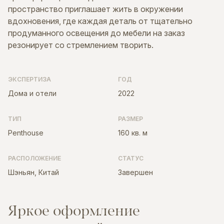
пространство приглашает жить в окружении
вдохновения, где каждая деталь от тщательно
продуманного освещения до мебели на заказ
резонирует со стремлением творить.
ЭКСПЕРТИЗА
ГОД
Дома и отели
2022
ТИП
РАЗМЕР
Penthouse
160 кв. м
РАСПОЛОЖЕНИЕ
СТАТУС
Шэньян, Китай
Завершен
Я
р
к
о
е
о
ф
о
р
м
л
е
н
и
е