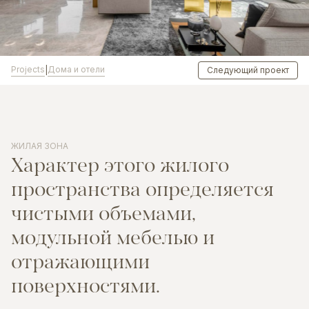
Projects
Дома и отели
|
Следующий проект
ЖИЛАЯ ЗОНА
Характер
этого
жилого
пространства
определяется
чистыми
объемами,
модульной
мебелью
и
отражающими
поверхностями.